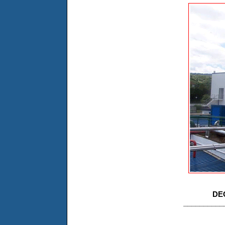
DE
__________