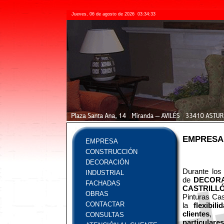
Jueves, 06 de agosto de 2026
03:34:33
EMPRESA
EMPRESA
CONSTRUCCIÓN
DECORACIÓN
Durante los
INDUSTRIAL
de
DECORA
FACHADAS
CASTRILLÓ
OBRAS
Pinturas Cas
CONTACTAR
la
flexibi
clientes
, 
CONSULTAS
particulares