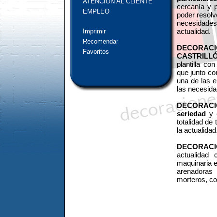
ATENCIÓN AL CLIENTE
cercanía y p
EMPLEO
poder resolv
necesidad
actualidad.
Imprimir
Recomendar
DECORAC
Favoritos
CASTRILLÓ
plantilla co
que junto co
una de las 
las necesida
DECORACIO
seriedad
y 
totalidad de
la actualidad
DECORACI
actualidad 
maquinaria es
arenadoras
morteros, co