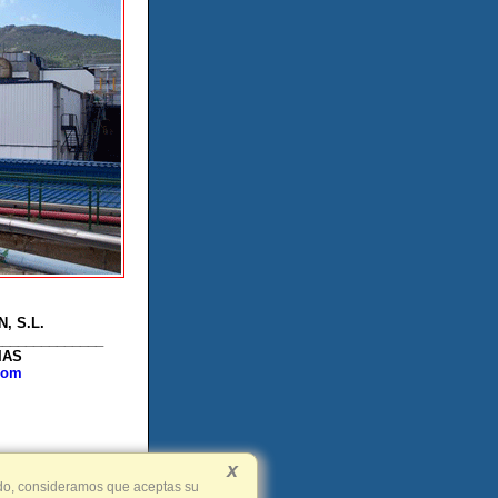
, S.L.
______________
IAS
.com
x
ando, consideramos que aceptas su