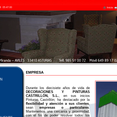
6
05:47:01
Inicio
EMPRESA
N
Durante los diecisiete años de vida de
DECORACIONES Y PINTURAS
CASTRILLÓN, S.L.
, en sus inicios
Pinturas Castrillón; ha destacado por la
flexibilidad y atención a sus clientes
,
sean
empresas o particulares
.
Mantenemos una cercanía y proximidad,
con el fin de poder resolver todos los