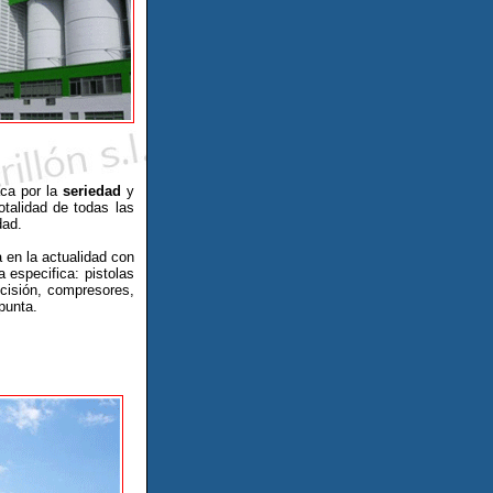
ca por la
seriedad
y
otalidad de todas las
dad.
 en la actualidad con
a especifica: pistolas
ecisión, compresores,
punta.