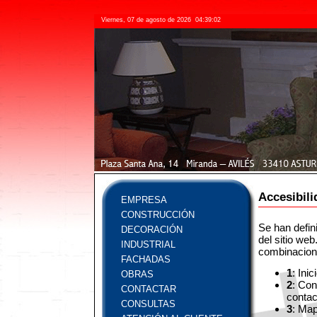
Viernes, 07 de agosto de 2026
04:39:03
Accesibili
EMPRESA
CONSTRUCCIÓN
Se han defin
DECORACIÓN
del sitio we
INDUSTRIAL
combinacione
FACHADAS
1
: Ini
OBRAS
2
: Con
CONTACTAR
contac
CONSULTAS
3
: Ma