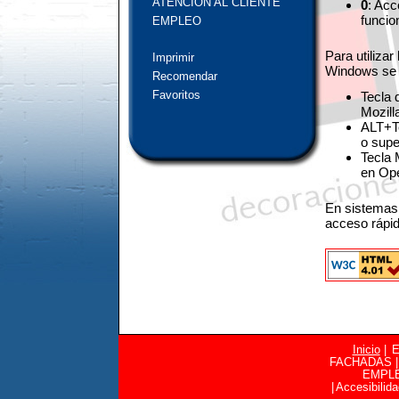
ATENCIÓN AL CLIENTE
0
: Acc
funcio
EMPLEO
Para utiliza
Imprimir
Windows se u
Recomendar
Favoritos
Tecla 
Mozill
ALT+Te
o supe
Tecla 
en Ope
En sistemas
acceso rápid
Inicio
|
FACHADAS
|
EMPL
|
Accesibilid